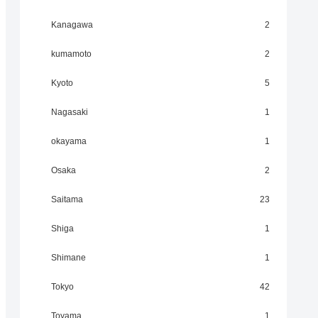
Kanagawa
2
kumamoto
2
Kyoto
5
Nagasaki
1
okayama
1
Osaka
2
Saitama
23
Shiga
1
Shimane
1
Tokyo
42
Toyama
1