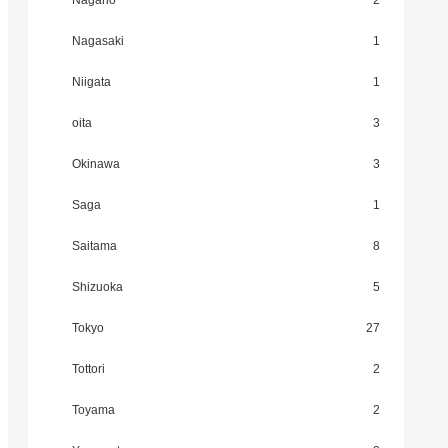
Nagano
2
Nagasaki
1
Niigata
1
oita
3
Okinawa
3
Saga
1
Saitama
8
Shizuoka
5
Tokyo
27
Tottori
2
Toyama
2