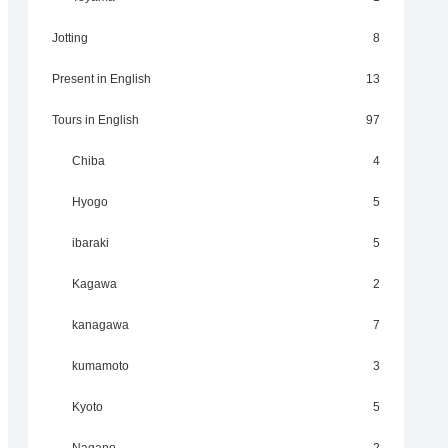
Jotting
8
Present in English
13
Tours in English
97
Chiba
4
Hyogo
5
ibaraki
5
Kagawa
2
kanagawa
7
kumamoto
3
Kyoto
5