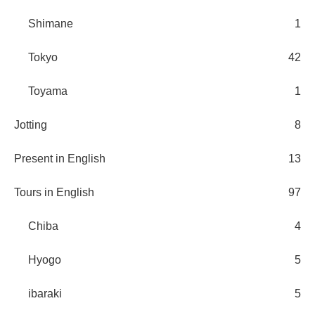
Shimane
1
Tokyo
42
Toyama
1
Jotting
8
Present in English
13
Tours in English
97
Chiba
4
Hyogo
5
ibaraki
5