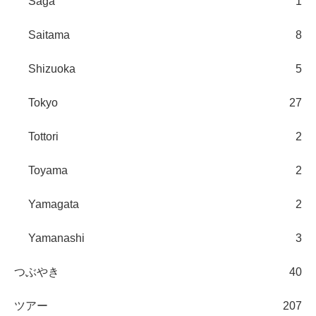
Saga
1
Saitama
8
Shizuoka
5
Tokyo
27
Tottori
2
Toyama
2
Yamagata
2
Yamanashi
3
つぶやき
40
ツアー
207