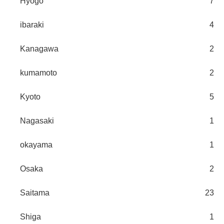
Hyogo
7
ibaraki
4
Kanagawa
2
kumamoto
2
Kyoto
5
Nagasaki
1
okayama
1
Osaka
2
Saitama
23
Shiga
1