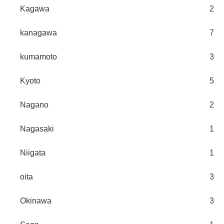
Kagawa
2
kanagawa
7
kumamoto
3
Kyoto
5
Nagano
2
Nagasaki
1
Niigata
1
oita
3
Okinawa
3