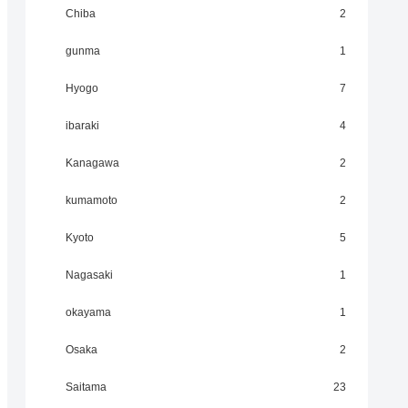
Chiba
2
gunma
1
Hyogo
7
ibaraki
4
Kanagawa
2
kumamoto
2
Kyoto
5
Nagasaki
1
okayama
1
Osaka
2
Saitama
23