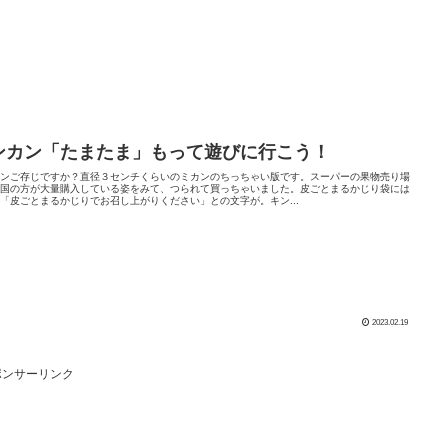
ンカン「たまたま」もって遊びに行こう！
カンご存じですか？直径３センチくらいのミカンのちっちゃい版です。スーパーの果物売り場
外国の方が大量購入している姿をみて、つられて買っちゃいました。皮ごとまるかじり袋には
「皮ごとまるかじりでお召し上がりください」との文字が。キン...
2023.02.19
ポンサーリンク