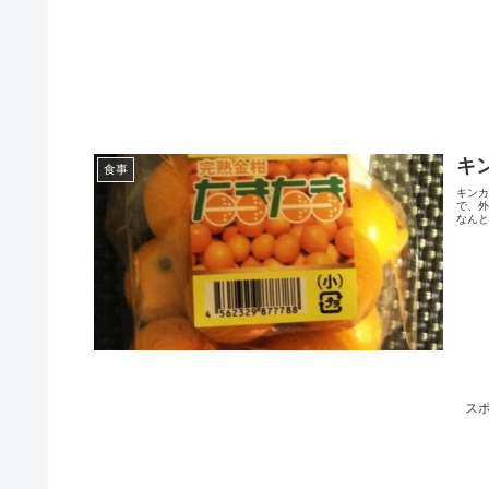
キ
食事
キン
で、
なんと
ス