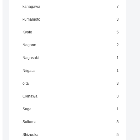
kanagawa
7
kumamoto
3
Kyoto
5
Nagano
2
Nagasaki
1
Niigata
1
oita
3
Okinawa
3
Saga
1
Saitama
8
Shizuoka
5