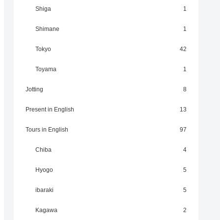
Shiga
1
Shimane
1
Tokyo
42
Toyama
1
Jotting
8
Present in English
13
Tours in English
97
Chiba
4
Hyogo
5
ibaraki
5
Kagawa
2