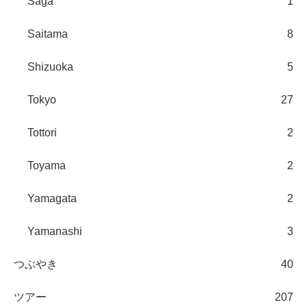
Saga
1
Saitama
8
Shizuoka
5
Tokyo
27
Tottori
2
Toyama
2
Yamagata
2
Yamanashi
3
つぶやき
40
ツアー
207