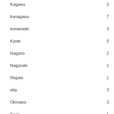
Kagawa
2
kanagawa
7
kumamoto
3
Kyoto
5
Nagano
2
Nagasaki
1
Niigata
1
oita
3
Okinawa
3