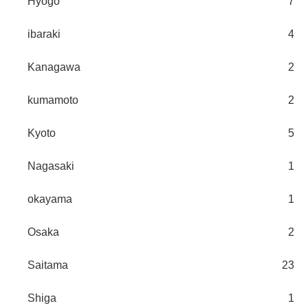
Hyogo
7
ibaraki
4
Kanagawa
2
kumamoto
2
Kyoto
5
Nagasaki
1
okayama
1
Osaka
2
Saitama
23
Shiga
1