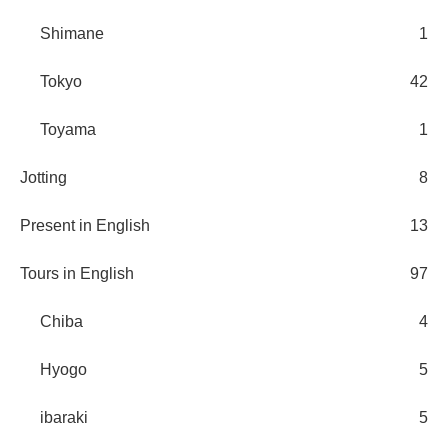
Shimane
1
Tokyo
42
Toyama
1
Jotting
8
Present in English
13
Tours in English
97
Chiba
4
Hyogo
5
ibaraki
5