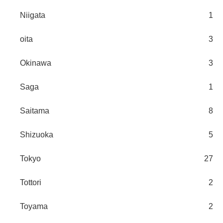
Niigata
1
oita
3
Okinawa
3
Saga
1
Saitama
8
Shizuoka
5
Tokyo
27
Tottori
2
Toyama
2