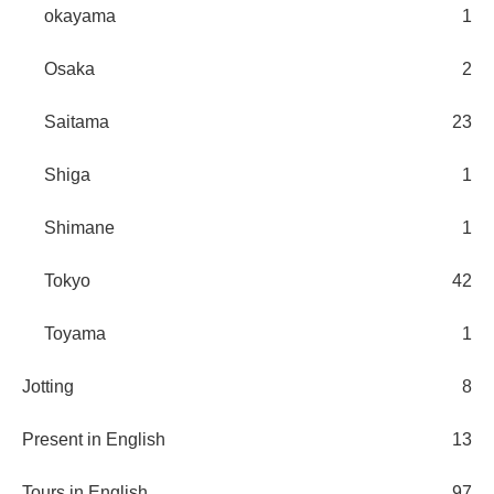
okayama
1
Osaka
2
Saitama
23
Shiga
1
Shimane
1
Tokyo
42
Toyama
1
Jotting
8
Present in English
13
Tours in English
97