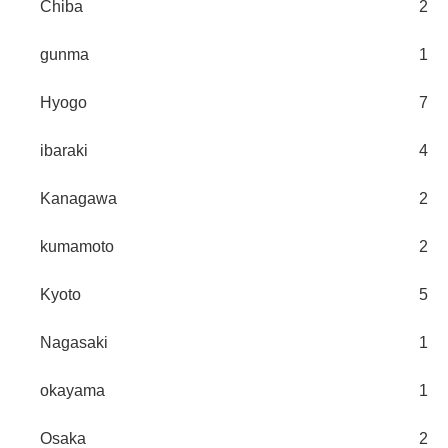
Chiba
2
gunma
1
Hyogo
7
ibaraki
4
Kanagawa
2
kumamoto
2
Kyoto
5
Nagasaki
1
okayama
1
Osaka
2