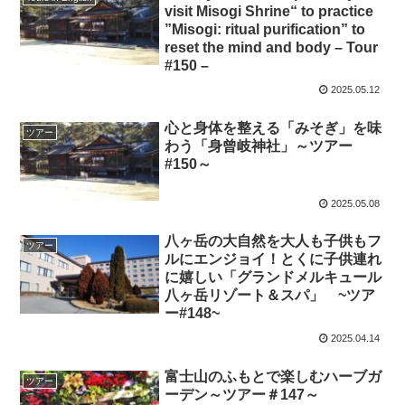
visit Misogi Shrine“ to practice
”Misogi: ritual purification” to
reset the mind and body – Tour
#150 –
2025.05.12
心と身体を整える「みそぎ」を味
ツアー
わう「身曾岐神社」～ツアー
#150～
2025.05.08
八ヶ岳の大自然を大人も子供もフ
ツアー
ルにエンジョイ！とくに子供連れ
に嬉しい「グランドメルキュール
八ヶ岳リゾート＆スパ」 ~ツア
ー#148~
2025.04.14
富士山のふもとで楽しむハーブガ
ツアー
ーデン～ツアー＃147～