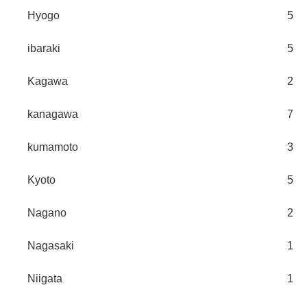
Hyogo
5
ibaraki
5
Kagawa
2
kanagawa
7
kumamoto
3
Kyoto
5
Nagano
2
Nagasaki
1
Niigata
1