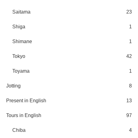
Saitama
23
Shiga
1
Shimane
1
Tokyo
42
Toyama
1
Jotting
8
Present in English
13
Tours in English
97
Chiba
4