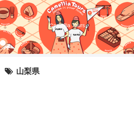
Camellia Tours
山梨県