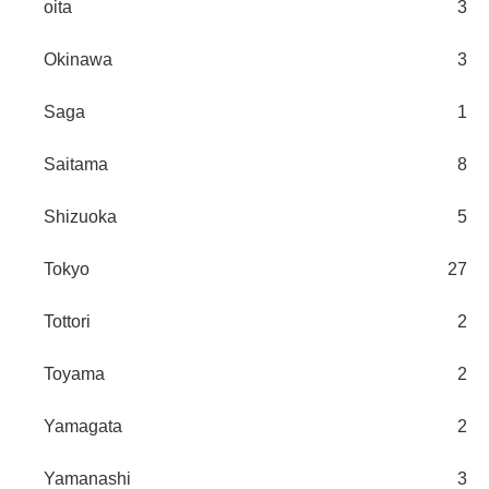
oita
3
Okinawa
3
Saga
1
Saitama
8
Shizuoka
5
Tokyo
27
Tottori
2
Toyama
2
Yamagata
2
Yamanashi
3