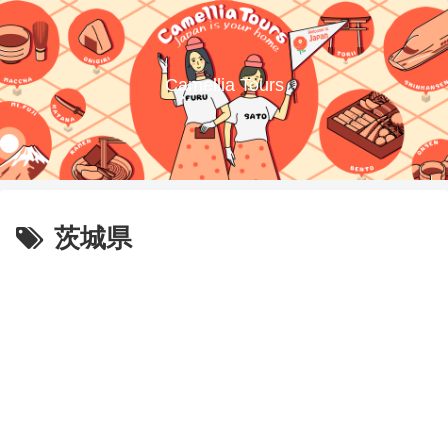
Camellia Tours
茨城県