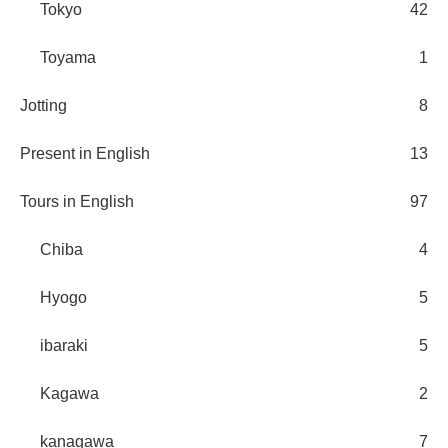
Tokyo
42
Toyama
1
Jotting
8
Present in English
13
Tours in English
97
Chiba
4
Hyogo
5
ibaraki
5
Kagawa
2
kanagawa
7