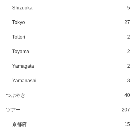
Shizuoka
5
Tokyo
27
Tottori
2
Toyama
2
Yamagata
2
Yamanashi
3
つぶやき
40
ツアー
207
京都府
15