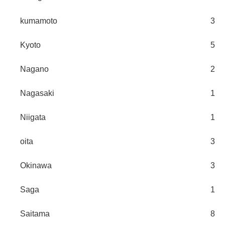
kumamoto
3
Kyoto
5
Nagano
2
Nagasaki
1
Niigata
1
oita
3
Okinawa
3
Saga
1
Saitama
8