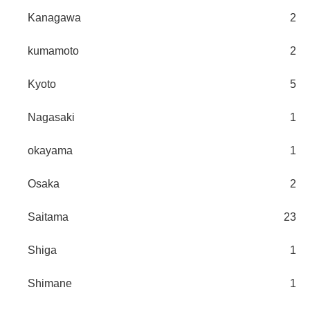
Kanagawa
2
kumamoto
2
Kyoto
5
Nagasaki
1
okayama
1
Osaka
2
Saitama
23
Shiga
1
Shimane
1