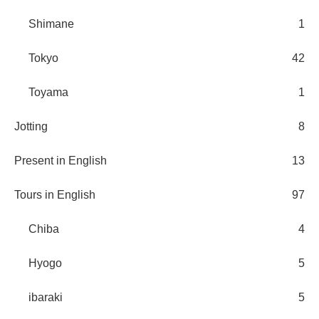
Shimane
1
Tokyo
42
Toyama
1
Jotting
8
Present in English
13
Tours in English
97
Chiba
4
Hyogo
5
ibaraki
5