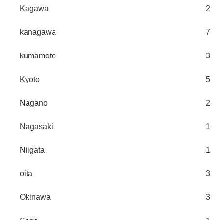
Kagawa
2
kanagawa
7
kumamoto
3
Kyoto
5
Nagano
2
Nagasaki
1
Niigata
1
oita
3
Okinawa
3