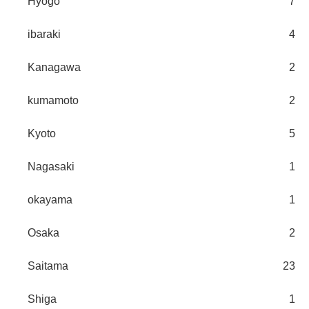
Hyogo
7
ibaraki
4
Kanagawa
2
kumamoto
2
Kyoto
5
Nagasaki
1
okayama
1
Osaka
2
Saitama
23
Shiga
1