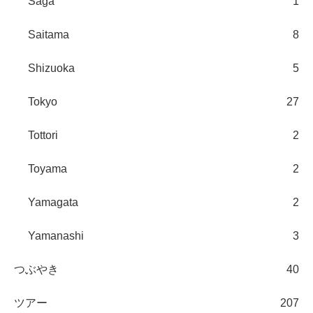
Saga
1
Saitama
8
Shizuoka
5
Tokyo
27
Tottori
2
Toyama
2
Yamagata
2
Yamanashi
3
つぶやき
40
ツアー
207