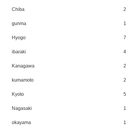
Chiba
2
gunma
1
Hyogo
7
ibaraki
4
Kanagawa
2
kumamoto
2
Kyoto
5
Nagasaki
1
okayama
1