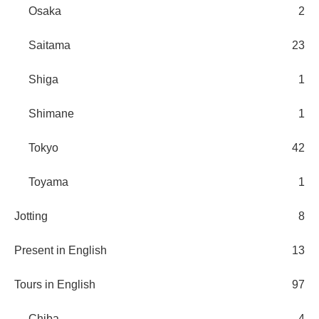
Osaka
2
Saitama
23
Shiga
1
Shimane
1
Tokyo
42
Toyama
1
Jotting
8
Present in English
13
Tours in English
97
Chiba
4