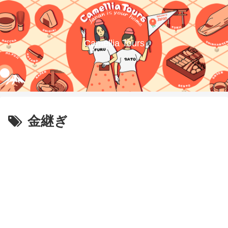
Camellia Tours
金継ぎ