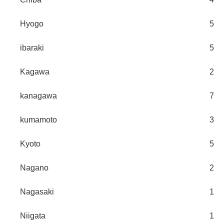
Hyogo
5
ibaraki
5
Kagawa
2
kanagawa
7
kumamoto
3
Kyoto
5
Nagano
2
Nagasaki
1
Niigata
1