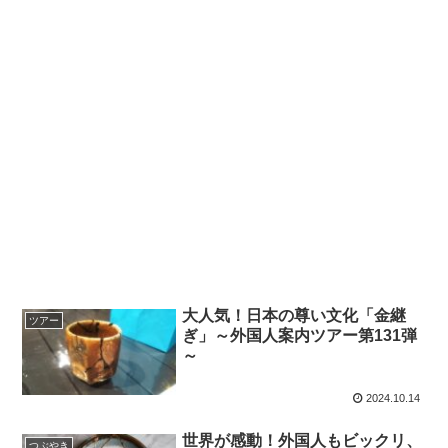
大人気！日本の尊い文化「金継
ツアー
ぎ」～外国人案内ツアー第131弾
～
2024.10.14
世界が感動！外国人もビックリ、
つぶやき