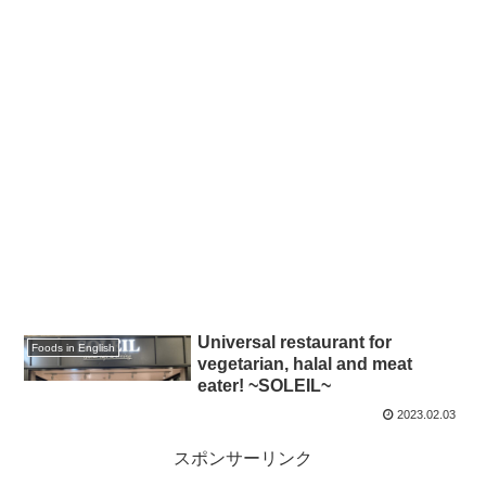
Universal restaurant for
Foods in English
vegetarian, halal and meat
eater! ~SOLEIL~
2023.02.03
スポンサーリンク