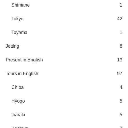
Shimane
1
Tokyo
42
Toyama
1
Jotting
8
Present in English
13
Tours in English
97
Chiba
4
Hyogo
5
ibaraki
5