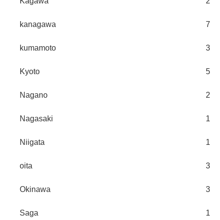
Kagawa
2
kanagawa
7
kumamoto
3
Kyoto
5
Nagano
2
Nagasaki
1
Niigata
1
oita
3
Okinawa
3
Saga
1