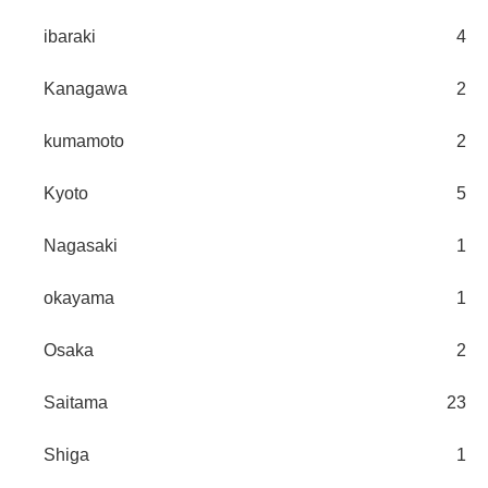
ibaraki
4
Kanagawa
2
kumamoto
2
Kyoto
5
Nagasaki
1
okayama
1
Osaka
2
Saitama
23
Shiga
1