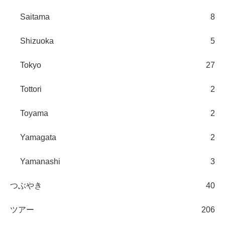
Saitama
8
Shizuoka
5
Tokyo
27
Tottori
2
Toyama
2
Yamagata
2
Yamanashi
3
つぶやき
40
ツアー
206