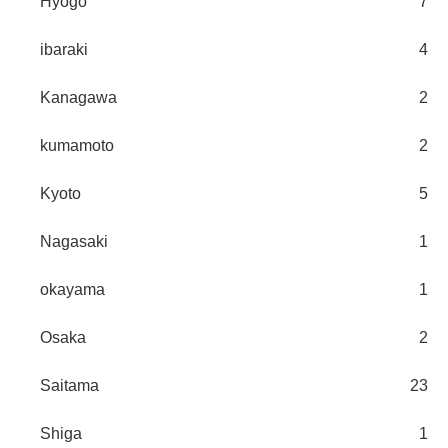
Hyogo
7
ibaraki
4
Kanagawa
2
kumamoto
2
Kyoto
5
Nagasaki
1
okayama
1
Osaka
2
Saitama
23
Shiga
1