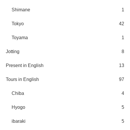
Shimane
1
Tokyo
42
Toyama
1
Jotting
8
Present in English
13
Tours in English
97
Chiba
4
Hyogo
5
ibaraki
5