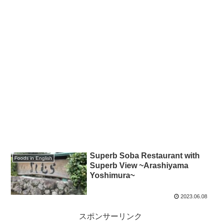
Superb Soba Restaurant with
Foods in English
Superb View ~Arashiyama
Yoshimura~
2023.06.08
スポンサーリンク