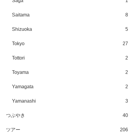
Saga
1
Saitama
8
Shizuoka
5
Tokyo
27
Tottori
2
Toyama
2
Yamagata
2
Yamanashi
3
つぶやき
40
ツアー
206