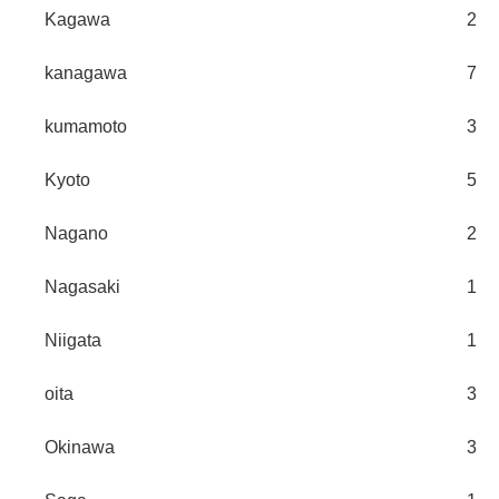
Kagawa
2
kanagawa
7
kumamoto
3
Kyoto
5
Nagano
2
Nagasaki
1
Niigata
1
oita
3
Okinawa
3