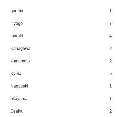
gunma
1
Hyogo
7
ibaraki
4
Kanagawa
2
kumamoto
2
Kyoto
5
Nagasaki
1
okayama
1
Osaka
2