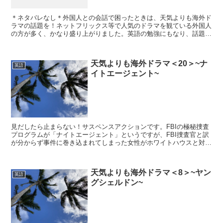
＊ネタバレなし＊外国人との会話で困ったときは、天気よりも海外ド
ラマの話題を！ネットフリックス等で人気のドラマを観ている外国人
の方が多く、かなり盛り上がりました。英語の勉強にもなり、話題の
引き出しにもなる海外ドラマ、おすすめです。今回紹介した...
天気よりも海外ドラマ＜20＞~ナ
英語
イトエージェント~
見だしたら止まらない！サスペンスアクションです。FBIの極秘捜査
プログラムが「ナイトエージェント」というですが、FBI捜査官と訳
が分からず事件に巻き込まれてしまった女性がホワイトハウスと対峙
することになっていくスリル満点のドラマです。誰が犯...
天気よりも海外ドラマ＜8＞~ヤン
英語
グシェルドン~