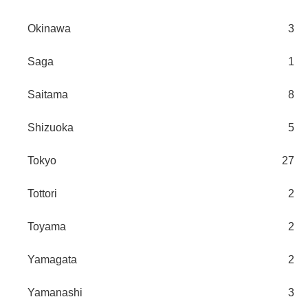
Okinawa
3
Saga
1
Saitama
8
Shizuoka
5
Tokyo
27
Tottori
2
Toyama
2
Yamagata
2
Yamanashi
3