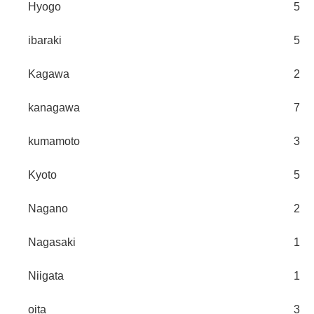
Hyogo
5
ibaraki
5
Kagawa
2
kanagawa
7
kumamoto
3
Kyoto
5
Nagano
2
Nagasaki
1
Niigata
1
oita
3