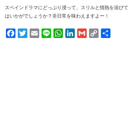
スペインドラマにどっぷり浸って、スリルと情熱を浴びて
はいかがでしょうか？非日常を味わえますよー！
F
T
E
Li
W
Li
G
C
共
a
wi
m
n
h
n
m
o
有
c
tt
ail
e
at
k
ail
p
e
er
s
e
y
b
A
dI
Li
o
p
n
n
o
p
k
k