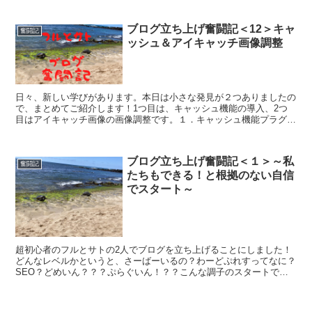
ブログ立ち上げ奮闘記＜12＞キャ
奮闘記
ッシュ＆アイキャッチ画像調整
日々、新しい学びがあります。本日は小さな発見が２つありましたの
で、まとめてご紹介します！1つ目は、キャッシュ機能の導入、2つ
目はアイキャッチ画像の画像調整です。１．キャッシュ機能プラグイ
ンを導入！キャッシュって何！？お金じゃないの・・・と、...
ブログ立ち上げ奮闘記＜１＞～私
奮闘記
たちもできる！と根拠のない自信
でスタート～
超初心者のフルとサトの2人でブログを立ち上げることにしました！
どんなレベルかというと、さーばーいるの？わーどぷれすってなに？
SEO？どめいん？？？ぷらぐいん！？？こんな調子のスタートでし
た。ブログってどんな感じで立ち上げるの？私もブログやり...