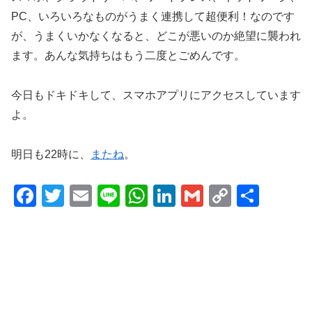
PC、いろいろなものがうまく連携して超便利！なのです
が、うまくいかなくなると、どこが悪いのか絶望に襲われ
ます。あんな気持ちはもう二度とごめんです。
今日もドキドキして、スマホアプリにアクセスしています
よ。
明日も22時に、
またね
。
F
T
E
Li
W
Li
G
C
共
a
wi
m
n
h
n
m
o
有
c
tt
ail
e
at
k
ail
p
e
er
s
e
y
b
A
dI
Li
o
p
n
n