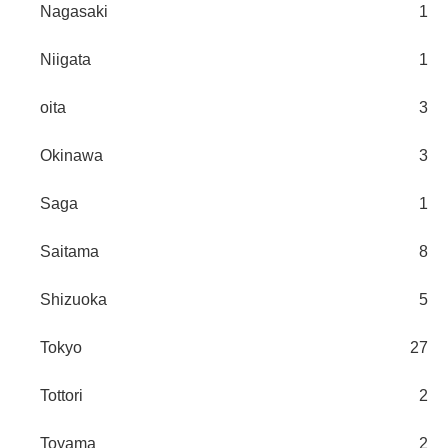
Nagasaki
1
Niigata
1
oita
3
Okinawa
3
Saga
1
Saitama
8
Shizuoka
5
Tokyo
27
Tottori
2
Toyama
2