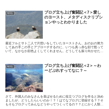
ていて気付きませんでした。自分が始めてきた頃は東京駅と...
ブログ立ち上げ奮闘記＜7＞愛し
奮闘記
のヨースト、メタディスクリプシ
ョンやっとわかりました
最近フルとサト二人で片想いをしていたヨーストさん、おのおの努力
してあの手この手とアプローチするのに、いつも真っ赤な顔で怒って
いて、なかなか顔色よくしてくれません。どうしても振り向かせたい
のに、何に怒ってるかわからない！ヨーストとは、SEO対...
ブログ立ち上げ奮闘記＜2＞～わ
奮闘記
ーどぷれすってなに？～
さて、外国人のみなさんを喜ばせるために役立つブログを作ると決め
ましたが、どうしたらいいのか！？！はてなブログに登録する？？そ
もそもブログってみんなどうやってつくってるの？？とにかく人類の
知恵は本にあるでしょ！わたくし、サトは、必ず新しいこと...