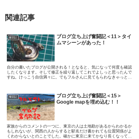
関連記事
ブログ立ち上げ奮闘記＜11＞タイ
奮闘記
ムマシーンがあった！
自分の書いたブログが公開される！となると、気になって何度も確認
したくなります。そして修正を繰り返してこれでよしっと思ったんで
すね。けっこう自信満々に。でもフルさんに見てもらわなきゃっと思
い、修正加えました！いかがでしょうか15分後……想いが...
ブログ立ち上げ奮闘記＜15＞
奮闘記
Google mapを埋め込む！！
家族からのコメントの一つに、東京の人は土地勘があるからわかるか
もしれないが、関西の人からすると駅名だけ書かれても位置関係がよ
くわからないとのことでした。確かに東京に来てかなり長くなってき