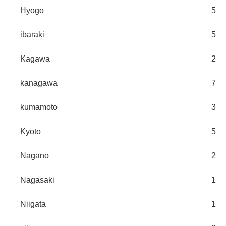
Hyogo
5
ibaraki
5
Kagawa
2
kanagawa
7
kumamoto
3
Kyoto
5
Nagano
2
Nagasaki
1
Niigata
1