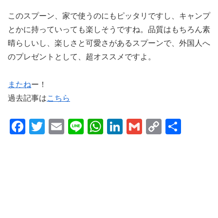
このスプーン、家で使うのにもピッタリですし、キャンプ
とかに持っていっても楽しそうですね。品質はもちろん素
晴らしいし、楽しさと可愛さがあるスプーンで、外国人へ
のプレゼントとして、超オススメですよ。
またね
ー！
過去記事は
こちら
F
T
E
Li
W
Li
G
C
共
a
wi
m
n
h
n
m
o
有
c
tt
ail
e
at
k
ail
p
e
er
s
e
y
b
A
dI
Li
o
p
n
n