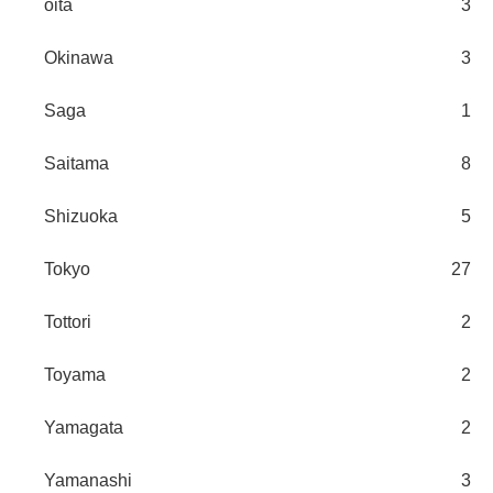
oita
3
Okinawa
3
Saga
1
Saitama
8
Shizuoka
5
Tokyo
27
Tottori
2
Toyama
2
Yamagata
2
Yamanashi
3