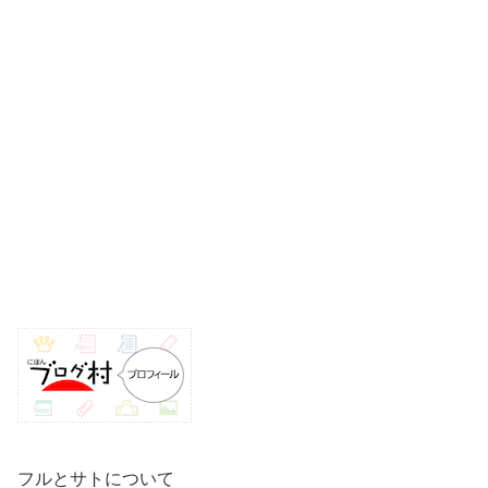
o
p
k
k
フルとサトについて