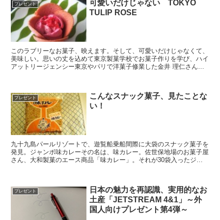
可愛いだけじゃない TOKYO
プレゼント
TULIP ROSE
このラブリーなお菓子、映えます。そして、可愛いだけじゃなくて、
美味しい。思いの丈を込めて東京製菓学校でお菓子作りを学び、ハイ
アットリージェンシー東京やパリで洋菓子修業した金井 理仁さんが
手がけています。その経験の集大成として満を持して作った...
こんなスナック菓子、見たことな
プレゼント
い！
九十九島パールリゾートで、遊覧船乗船間際に大袋のスナック菓子を
発見。ジャンボ味カレーその名は、味カレー。佐世保地場のお菓子屋
さん、大和製菓のエース商品「味カレー」。それが30袋入ったジャ
ンボ大袋になります。嬉しすぎて、ホテルのベッドの上に置...
日本の魅力を再認識、実用的なお
プレゼント
土産「JETSTREAM 4&1」～外
国人向けプレゼント第4弾～