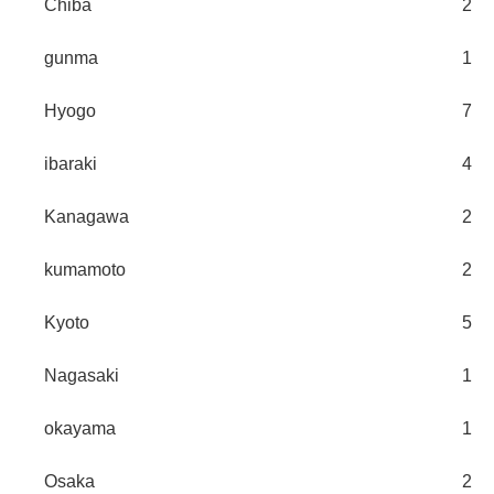
Chiba
2
gunma
1
Hyogo
7
ibaraki
4
Kanagawa
2
kumamoto
2
Kyoto
5
Nagasaki
1
okayama
1
Osaka
2