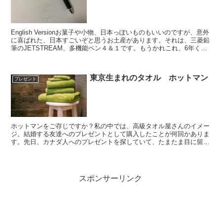
English Versionお菓子や小物、日本っぽいものもいいのですが、意外
に喜ばれた、日本すごいぞと思うお土産があります。それは、三菱鉛
筆のJETSTREAM、多機能ペン４＆１です。もうかれこれ、6年くら
い愛用しています。手放せません。...
東京生まれのタオル ホットマン
プレゼント
ホットマンをご存じですか？私の中では、高級タオル屋さんのイメー
ジ。結婚する友達へのプレゼントとして購入したことが何回かありま
す。先日、カナダ人へのプレゼントを探していて、たまたま目に留ま
ったのがホットマンのポーチ。あれこれ相談していた店員さ...
スポンサーリンク