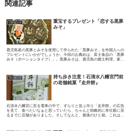
関連記事
重宝するプレゼント「恋する黒豚
プレゼント
みそ」
鹿児島産の黒豚とみそを使用して作られた「黒豚みそ」を外国人への
プレゼントにいかがでしょうか。今回のお薦めは、富士食品の「黒豚
みそ（ポーションタイプ）」。黒豚みそは、鹿児島の郷土料理。家庭
それぞれの食べ方、楽しみ方があります。使い方いろいろ濃...
持ち歩き注意！石清水八幡宮門前
プレゼント
の老舗銘菓『走井餅』
石清水八幡宮に至る電車の中で、ずらりと並ぶ吊り「走井餅」の広告
を見て、食べたいなぁと思っていたら、ちゃんと戦略的に本社殿に至
るまでに店舗がありました。そしてなんと、最後のひと箱。これは買
うしかないと、即買い。歴史溢れる包装シックは包装紙で、...