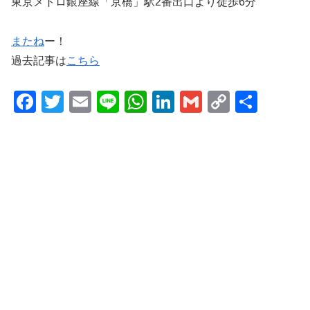
東京メトロ銀座線「京橋」駅2番出口より徒歩6分
またね
ー！
過去記事は
こちら
F
T
E
Li
W
Li
G
C
共
a
wi
m
n
h
n
m
o
有
c
tt
ail
e
at
k
ail
p
e
er
s
e
y
b
A
dI
Li
o
p
n
n
o
p
k
k