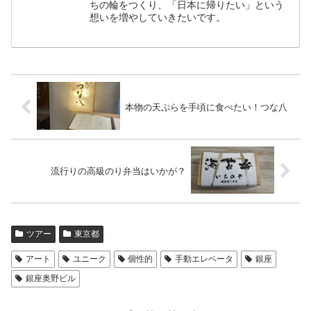
ちの輪をつくり、「日本に帰りたい」という
想いを増やしていきたいです。
本物の天ぷらを手頃に食べたい！つな八
流行りの高級のり弁当はいかが？
ツアー
東京都
アート
ユニーク
個性的
手動エレベータ
銀座
銀座奥野ビル