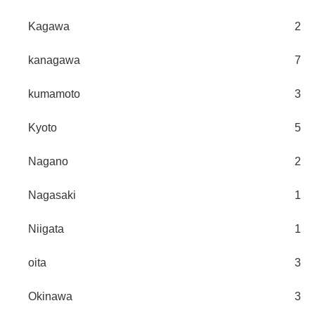
Kagawa
2
kanagawa
7
kumamoto
3
Kyoto
5
Nagano
2
Nagasaki
1
Niigata
1
oita
3
Okinawa
3