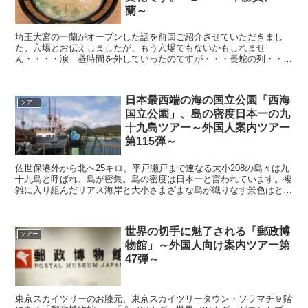
蘭～
埼玉大宮の一蘭がオープンした話を前回ご紹介させていただきまし
た。穴場とお伝えしましたが、もう穴場でもないかもしれませ
ん・・・・涙 昼時間を外していったのですが・・・長蛇の列・・・
みなさんの一蘭熱を感じます。驚いたのが、子どもを抱っこ紐でお
ぶ...
日本最西端の海の国立公園「西海
ツアー
国立公園」、島の密度日本一の九
十九島ツアー～外国人案内ツアー
第115弾～
佐世保港外から北へ25キロ、平戸瀬戸まで連なる大小208の島々は九
十九島と呼ばれ、島が密集。島の密度は日本一と言われています。複
雑に入り組んだリアス海岸と大小さまざまな島が織りなす景色はとて
も素晴らしく、2018年4月に国際NGO、「世界で...
世界の切手に魅了される「郵政博
ツアー
物館」～外国人向け案内ツアー第
47弾～
東京スカイツリーのお膝元、東京スカイツリータウン・ソラマチ９階