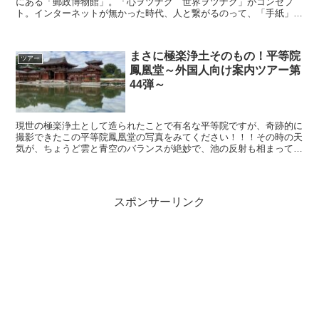
にある「郵政博物館」。「心ヲツナグ 世界ヲツナグ」がコンセプ
ト。インターネットが無かった時代、人と繋がるのって、「手紙」で
したよね。そんなことを思いながら、外国人を案内すると楽し...
まさに極楽浄土そのもの！平等院
ツアー
鳳凰堂～外国人向け案内ツアー第
44弾～
現世の極楽浄土として造られたことで有名な平等院ですが、奇跡的に
撮影できたこの平等院鳳凰堂の写真をみてください！！！その時の天
気が、ちょうど雲と青空のバランスが絶妙で、池の反射も相まって、
雲に浮かんでいるかのような姿！！ただでさえ綺麗な平等院...
スポンサーリンク