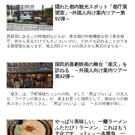
隠れた都内観光スポット「都庁展
ツアー
望室」~外国人向け案内ツアー第
92弾～
西新宿にあるこの特徴的なビルが、東京都の中枢機能を担う東京都
庁。外から見るだけでもカッコいいのに、だれでも訪れることができ
る展望室があります。地上202メートルの高さから東京のまちを一望
できるスポット。9時30分～21時30分まで公開されて...
国民的喜劇映画の舞台「柴又」を
ツアー
訪ねる ～外国人向け案内ツアー
第42弾～
「柴又」は、下町情緒たっぷりの街。そして「男はつらいよ」の主人
公「フーテンの寅さん」が、産まれ育った場所として、彼ゆかりの観
光スポットがたくさん。「男はつらいよ」は、 一人の俳優が演じる
『世界で最も長い映画シリーズ(全48作)』という記録を...
やっぱり美味しい、一蘭ラーメン
埼玉県
ふたたび！ラーメン、これはもう
文化です。＜2＞～一本勝負、一