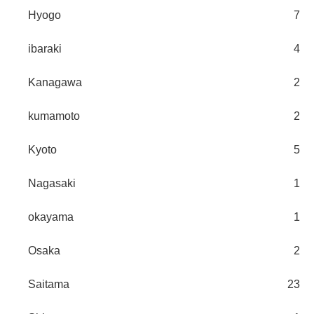
Hyogo
7
ibaraki
4
Kanagawa
2
kumamoto
2
Kyoto
5
Nagasaki
1
okayama
1
Osaka
2
Saitama
23