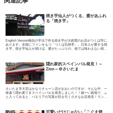
関連記事
焼き芋仙人がつくる、蜜があふれ
茨城県
る「焼き芋」
English Version独自の手法で作る焼き芋が大絶賛のお店がつくば市に
あります。全国にファンをもつ「つくば石焼亭」。日本人が愛する焼
き芋。焼き芋仙人が焼けば、蜜がたっぷりの、他では味わえない焼き
芋になります。混んでるときは、３時間も...
隠れ家的スペインバル発見！～
埼玉県
Zion～＠さいたま
さいたま市大宮はかなりチェーン店がおおいのですが、そんな中、一
味違う隠れ家てきスペインバルを発見しました！！細ーい路地で、ふ
と入ってみると、パエリアの写真が目を引く小さなお店発見！ランチ
はなんと、水曜日、木曜日のみ。強気です。しかも10食限...
可愛いだけじゃない「こぐま焼
東京都