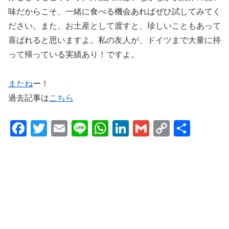
味だからこそ、一緒に食べる機会あればぜひ試してみてく
ださい。また、お土産として渡すと、珍しいこともあって
喜ばれると思いますよ。私の友人が、ドイツまで大量に持
って帰っている実績あり！ですよ。
またね
ー！
過去記事は
こちら
F
T
E
Li
W
Li
G
C
共
a
wi
m
n
h
n
m
o
有
c
tt
ail
e
at
k
ail
p
e
er
s
e
y
b
A
dI
Li
o
p
n
n
o
p
k