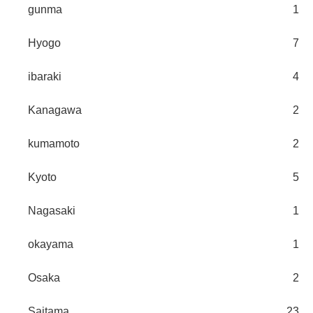
gunma
1
Hyogo
7
ibaraki
4
Kanagawa
2
kumamoto
2
Kyoto
5
Nagasaki
1
okayama
1
Osaka
2
Saitama
23