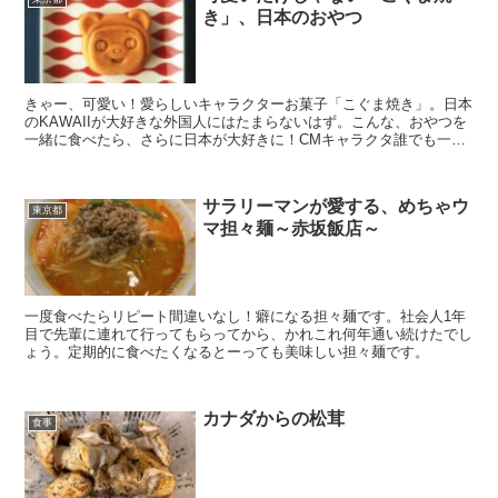
き」、日本のおやつ
きゃー、可愛い！愛らしいキャラクターお菓子「こぐま焼き」。日本
のKAWAIIが大好きな外国人にはたまらないはず。こんな、おやつを
一緒に食べたら、さらに日本が大好きに！CMキャラクタ誰でも一度
は聞いたことのあるCMソング「カステラ1番、電話は...
サラリーマンが愛する、めちゃウ
東京都
マ担々麺～赤坂飯店～
一度食べたらリピート間違いなし！癖になる担々麺です。社会人1年
目で先輩に連れて行ってもらってから、かれこれ何年通い続けたでし
ょう。定期的に食べたくなるとーっても美味しい担々麺です。
カナダからの松茸
食事