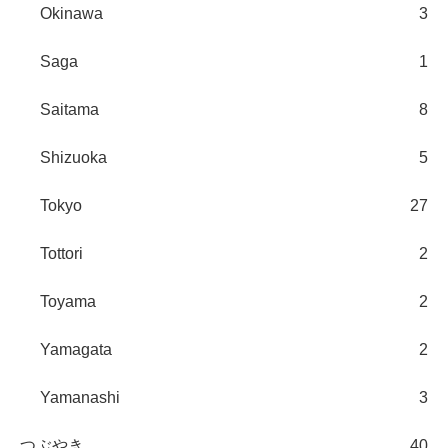
Okinawa
3
Saga
1
Saitama
8
Shizuoka
5
Tokyo
27
Tottori
2
Toyama
2
Yamagata
2
Yamanashi
3
つぶやき
40