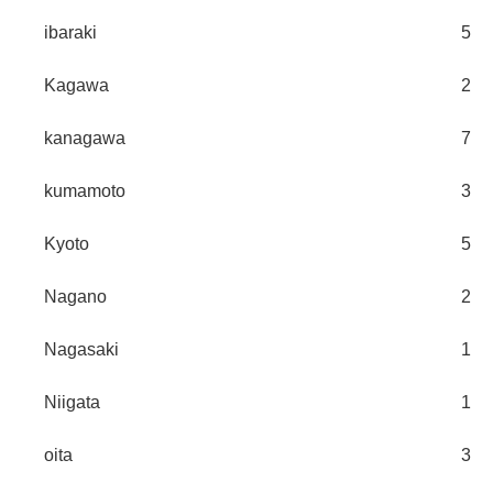
ibaraki
5
Kagawa
2
kanagawa
7
kumamoto
3
Kyoto
5
Nagano
2
Nagasaki
1
Niigata
1
oita
3