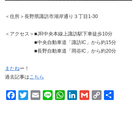
＜住所＞長野県諏訪市湖岸通り３丁目1-30
＜アクセス＞■JR中央本線上諏訪駅下車徒歩10分
■中央自動車道「諏訪IC」から約15分
■長野自動車道「岡谷IC」から約20分
またね
ー！
過去記事は
こちら
F
T
E
Li
W
Li
G
C
共
a
wi
m
n
h
n
m
o
有
c
tt
ail
e
at
k
ail
p
e
er
s
e
y
b
A
dI
Li