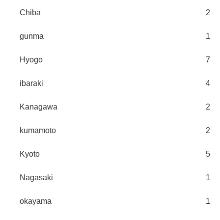
Chiba
2
gunma
1
Hyogo
7
ibaraki
4
Kanagawa
2
kumamoto
2
Kyoto
5
Nagasaki
1
okayama
1