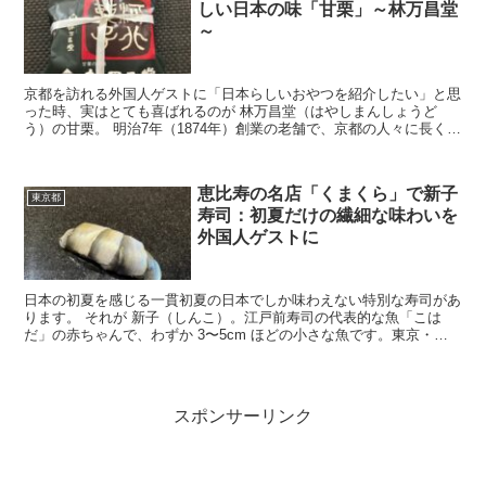
しい日本の味「甘栗」～林万昌堂
～
京都を訪れる外国人ゲストに「日本らしいおやつを紹介したい」と思
った時、実はとても喜ばれるのが 林万昌堂（はやしまんしょうど
う）の甘栗。 明治7年（1874年）創業の老舗で、京都の人々に長く愛
されてきた名物。香り高く、皮がむきやすく、自然な甘...
恵比寿の名店「くまくら」で新子
東京都
寿司：初夏だけの繊細な味わいを
外国人ゲストに
日本の初夏を感じる一貫初夏の日本でしか味わえない特別な寿司があ
ります。 それが 新子（しんこ）。江戸前寿司の代表的な魚「こは
だ」の赤ちゃんで、わずか 3〜5cm ほどの小さな魚です。東京・恵
比寿の人気寿司店 くまくら では、この新子をまるで...
スポンサーリンク