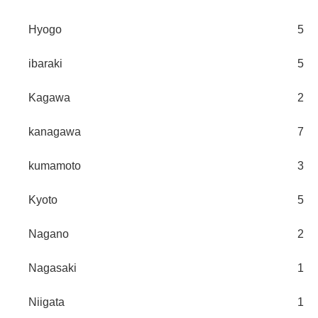
Hyogo
5
ibaraki
5
Kagawa
2
kanagawa
7
kumamoto
3
Kyoto
5
Nagano
2
Nagasaki
1
Niigata
1