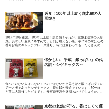
素晴らしいクオリティのかにみそがありま...
必食！100年以上続く超老舗の人
東京都
形焼き
1917年10月創業。100年以上続く超老舗！それが、重盛永信堂の人形
焼。美味しいお菓子を求めて、行列が絶えない店。手作りの味は心の
香りお店のキャッチフレーズ通り、時代は変わっても、たくさんの職
人さんたちが手作りで作っている様子がガラス越し...
懐かしい、平成「酸っぱい」の代
食事
名詞～シゲキックス～
食べていない人はいない！？のではないかと思うほど酸っぱいグミの
第一人者であったシゲキックス、復刻版が最近でています！30年ほ
ど前に大流行したグミです。安室奈美恵全盛期あたりでしょうか。い
ろいろな味がその後でたのですが、最初はこの梅味とレモン...
京都の老舗が守る、香ばしくて優
京都府