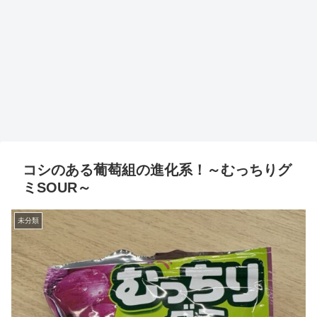
コシのある葡萄組の進化系！～むっちりグ
ミSOUR～
未分類