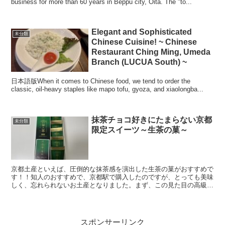
business for more than 60 years in Beppu city, Oita. The "to...
Elegant and Sophisticated
未分類
Chinese Cuisine! ~ Chinese
Restaurant Ching Ming, Umeda
Branch (LUCUA South) ~
日本語版When it comes to Chinese food, we tend to order the
classic, oil-heavy staples like mapo tofu, gyoza, and xiaolongba...
抹茶チョコ好きにたまらない京都
未分類
限定スイーツ～生茶の菓～
京都土産といえば、圧倒的な抹茶感を演出した生茶の菓がおすすめで
す！！知人のおすすめで、京都駅で購入したのですが、とっても美味
しく、忘れられないお土産となりました。まず、この見た目の高級感
に注目ください。金と緑で彩られた上品な箱と包装です。そ...
スポンサーリンク