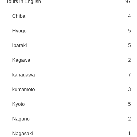
Tours in English
97
Chiba
4
Hyogo
5
ibaraki
5
Kagawa
2
kanagawa
7
kumamoto
3
Kyoto
5
Nagano
2
Nagasaki
1