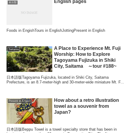
English pages
未分類
Foods in EngishTours in EnglishJottingPresent in English
A Place to Experience Mt. Fuji
Saitama
Worship: How to Explore
Tagoyama Fujizuka in Shiki
City, Saitama ～tour #188~
日本語版Tagoyama Fujizuka, located in Shiki City, Saitama
Prefecture, is an 8.7‑meter‑high and 30‑meter‑wide miniature Mt. F...
How about a retro illustration
Present in English
towel as a souvenir from
Japan?
日本語版Beppu Towel is a towel specialty store that has been in