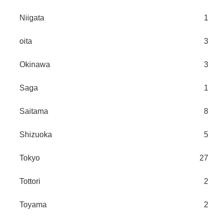
Niigata
1
oita
3
Okinawa
3
Saga
1
Saitama
8
Shizuoka
5
Tokyo
27
Tottori
2
Toyama
2