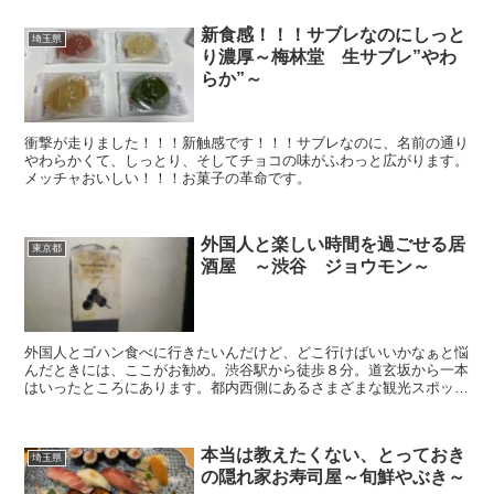
新食感！！！サブレなのにしっと
埼玉県
り濃厚～梅林堂 生サブレ”やわ
らか”～
衝撃が走りました！！！新触感です！！！サブレなのに、名前の通り
やわらかくて、しっとり、そしてチョコの味がふわっと広がります。
メッチャおいしい！！！お菓子の革命です。
外国人と楽しい時間を過ごせる居
東京都
酒屋 ～渋谷 ジョウモン～
外国人とゴハン食べに行きたいんだけど、どこ行けばいいかなぁと悩
んだときには、ここがお勧め。渋谷駅から徒歩８分。道玄坂から一本
はいったところにあります。都内西側にあるさまざまな観光スポット
から、便利に到達できますよ。隠れ家風の入り口まず隠れ家...
本当は教えたくない、とっておき
埼玉県
の隠れ家お寿司屋～旬鮮やぶき～