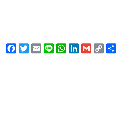
F
T
E
Li
W
Li
G
C
共
a
wi
m
n
h
n
m
o
有
c
tt
ail
e
at
k
ail
p
e
er
s
e
y
b
A
dI
Li
o
p
n
n
o
p
k
k