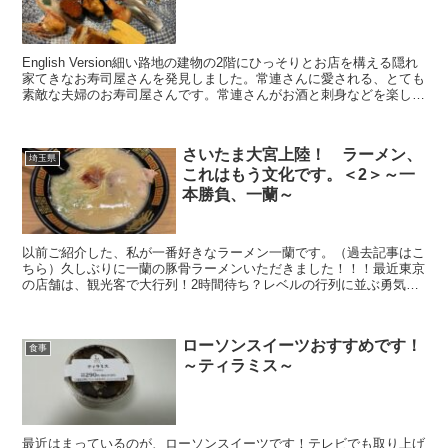
English Version細い路地の建物の2階にひっそりとお店を構える隠れ
家てきなお寿司屋さんを発見しました。常連さんに愛される、とても
素敵な夫婦のお寿司屋さんです。常連さんがお酒と刺身などを楽しん
でいる中、寿司セットとお茶で本命の寿司...
さいたま大宮上陸！ ラーメン、
埼玉県
これはもう文化です。＜2＞～一
本勝負、一蘭～
以前ご紹介した、私が一番好きなラーメン一蘭です。（過去記事はこ
ちら）久しぶりに一蘭の豚骨ラーメンいただきました！！！最近東京
の店舗は、観光客で大行列！2時間待ち？レベルの行列に並ぶ勇気な
くあきらめていました。そして、発見！！！さいたまの大宮...
ローソンスイーツおすすめです！
食事
～ティラミス～
最近はまっているのが、ローソンスイーツです！テレビでも取り上げ