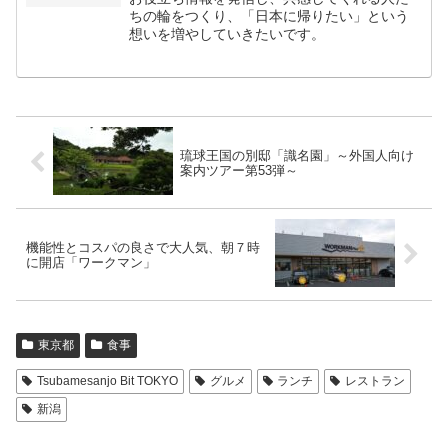
ちの輪をつくり、「日本に帰りたい」という
想いを増やしていきたいです。
琉球王国の別邸「識名園」～外国人向け
案内ツアー第53弾～
機能性とコスパの良さで大人気、朝７時
に開店「ワークマン」
東京都
食事
Tsubamesanjo Bit TOKYO
グルメ
ランチ
レストラン
新潟