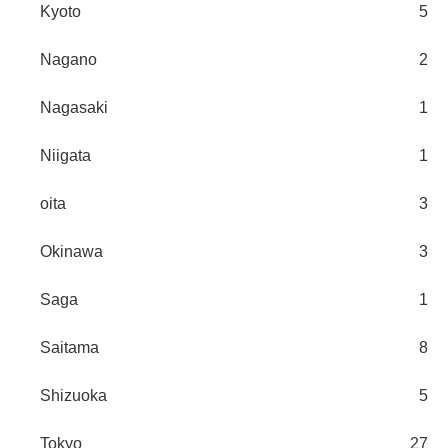
Kyoto
5
Nagano
2
Nagasaki
1
Niigata
1
oita
3
Okinawa
3
Saga
1
Saitama
8
Shizuoka
5
Tokyo
27