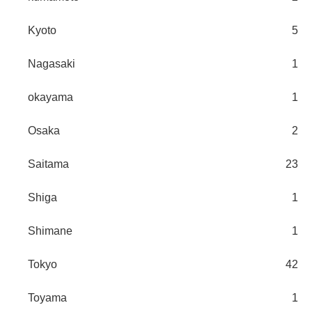
Kyoto
5
Nagasaki
1
okayama
1
Osaka
2
Saitama
23
Shiga
1
Shimane
1
Tokyo
42
Toyama
1