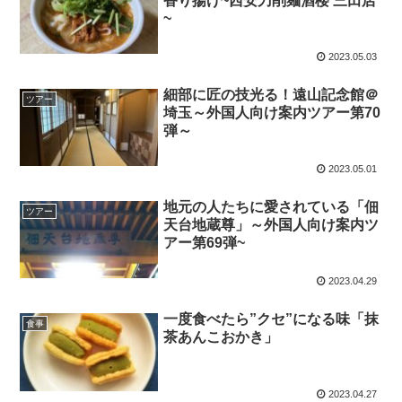
香り揚げ~西安刀削麺酒楼 三田店
~
2023.05.03
細部に匠の技光る！遠山記念館＠
ツアー
埼玉～外国人向け案内ツアー第70
弾～
2023.05.01
地元の人たちに愛されている「佃
ツアー
天台地蔵尊」～外国人向け案内ツ
アー第69弾~
2023.04.29
一度食べたら”クセ”になる味「抹
食事
茶あんこおかき」
2023.04.27