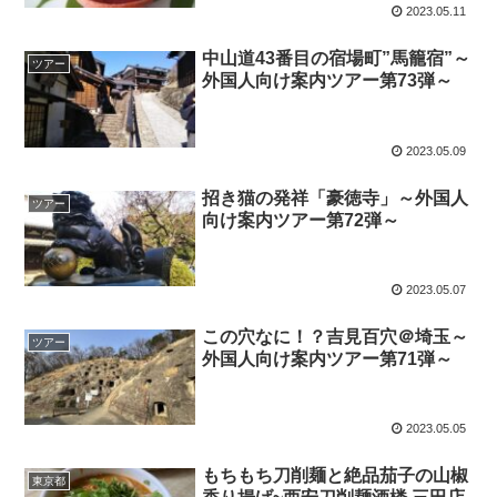
2023.05.11
中山道43番目の宿場町”馬籠宿”～
ツアー
外国人向け案内ツアー第73弾～
2023.05.09
招き猫の発祥「豪徳寺」～外国人
ツアー
向け案内ツアー第72弾～
2023.05.07
この穴なに！？吉見百穴＠埼玉～
ツアー
外国人向け案内ツアー第71弾～
2023.05.05
もちもち刀削麺と絶品茄子の山椒
東京都