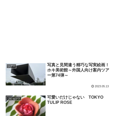
写真と見間違う精巧な写実絵画！
ツアー
ホキ美術館～外国人向け案内ツア
ー第74弾～
2023.05.13
可愛いだけじゃない TOKYO
プレゼント
TULIP ROSE