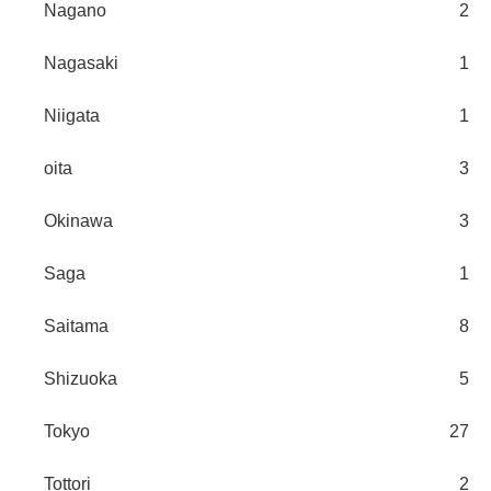
Nagano
2
Nagasaki
1
Niigata
1
oita
3
Okinawa
3
Saga
1
Saitama
8
Shizuoka
5
Tokyo
27
Tottori
2