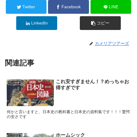
Twitter
Facebook
LINE
LinkedIn
コピー
カメリアツアーズ
関連記事
これ安すぎません！？めっちゃお
つぶやき
得すぎです
何かと言いますと、日本史の教科書と日本史の資料集です！！！驚愕
の安さです
ホームシック
つぶやき