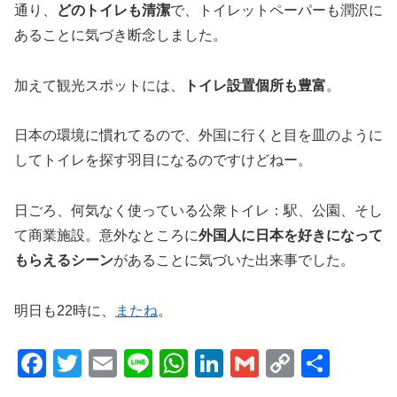
通り、
どのトイレも清潔
で、トイレットペーパーも潤沢に
あることに気づき断念しました。
加えて観光スポットには、
トイレ設置個所も豊富
。
日本の環境に慣れてるので、外国に行くと目を皿のように
してトイレを探す羽目になるのですけどねー。
日ごろ、何気なく使っている公衆トイレ：駅、公園、そし
て商業施設。意外なところに
外国人に日本を好きになって
もらえるシーン
があることに気づいた出来事でした。
明日も22時に、
またね
。
F
T
E
Li
W
Li
G
C
共
a
wi
m
n
h
n
m
o
有