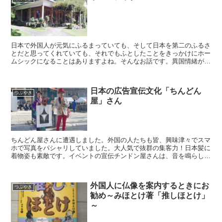
日本で外国人が元気にふるまっていても、そして日本を第二のふるさ
とだと思ってくれていても、それでもふとしたことをきっかけにホー
ムシックになることはありますよね。そんなお話です。異国情緒が涙
を誘う友達にグラバー亭へ行ったよと伝えたら、こんな返信...
日本の広告宣伝文化「ちんどん
つぶやき
屋」さん
ちんどん屋さんに遭遇しました。外国の人たちも皆、興味津々でスマ
ホで写真をパシャリしていました。大人気で抜群の集客力！日本髪に
着物姿も素敵です。イベントの宣伝チンドン屋さんは、音を鳴らしな
がら目立つ衣装で街を巡りながら、宣伝を行う職人さんたち...
外国人に仏像を案内するときにお
つぶやき
勧め～みほとけ著「推しほとけ」
～