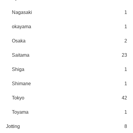
Nagasaki
1
okayama
1
Osaka
2
Saitama
23
Shiga
1
Shimane
1
Tokyo
42
Toyama
1
Jotting
8