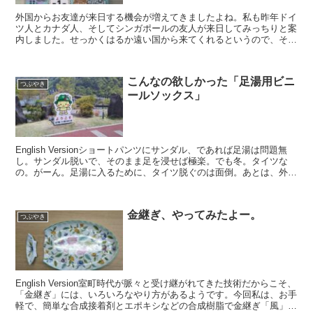
外国からお友達が来日する機会が増えてきましたよね。私も昨年ドイ
ツ人とカナダ人、そしてシンガポールの友人が来日してみっちりと案
内しました。せっかくはるか遠い国から来てくれるというので、それ
ぞれの興味に合わせて張り切って準備しましたよ。ラーメン...
こんなの欲しかった「足湯用ビニ
つぶやき
ールソックス」
English Versionショートパンツにサンダル、であれば足湯は問題無
し。サンダル脱いで、そのまま足を浸せば極楽。でも冬。タイツな
の。がーん。足湯に入るために、タイツ脱ぐのは面倒。あとは、外国
人が多く愛用しているスキニーパンツの時も入...
金継ぎ、やってみたよー。
つぶやき
English Version室町時代が脈々と受け継がれてきた技術だからこそ、
「金継ぎ」には、いろいろなやり方があるようです。今回私は、お手
軽で、簡単な合成接着剤とエポキシなどの合成樹脂で金継ぎ「風」に