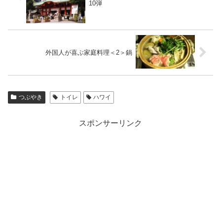
10弾
外国人が喜ぶ家庭料理＜2＞鍋
つぶやき
トイレ
ハワイ
スポンサーリンク