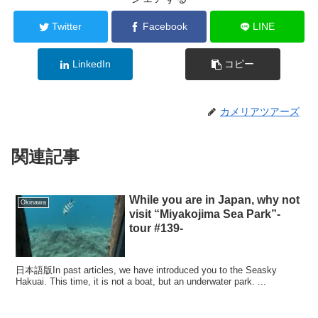
Twitter
Facebook
LINE
LinkedIn
コピー
カメリアツアーズ
関連記事
While you are in Japan, why not
Okinawa
visit “Miyakojima Sea Park”-
tour #139-
日本語版In past articles, we have introduced you to the Seasky
Hakuai. This time, it is not a boat, but an underwater park. ...