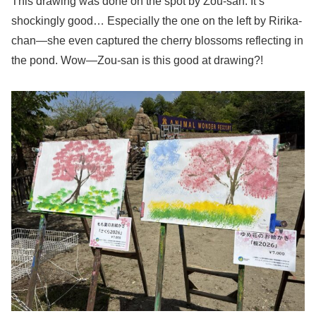
This drawing was done on the spot by Zou-san. It’s
shockingly good… Especially the one on the left by Ririka-
chan—she even captured the cherry blossoms reflecting in
the pond. Wow—Zou-san is this good at drawing?!