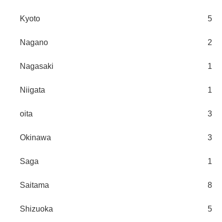
Kyoto
5
Nagano
2
Nagasaki
1
Niigata
1
oita
3
Okinawa
3
Saga
1
Saitama
8
Shizuoka
5