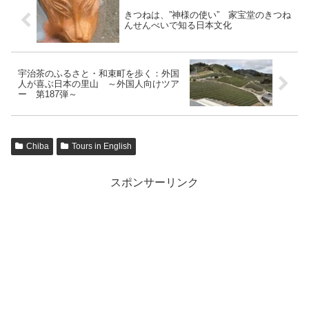
きつねは、”神様の使い” 家宝堂のきつね
んせんべいで知る日本文化
宇治茶のふるさと・和束町を歩く：外国
人が喜ぶ日本の里山 ～外国人向けツア
ー 第187弾～
Chiba
Tours in English
スポンサーリンク