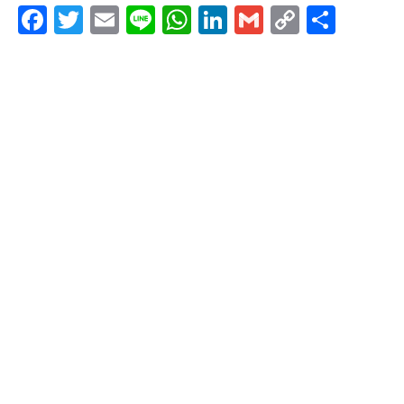
F
T
E
Li
W
Li
G
C
共
a
wi
m
n
h
n
m
o
有
c
tt
ail
e
at
k
ail
p
e
er
s
e
y
b
A
dI
Li
o
p
n
n
o
p
k
k