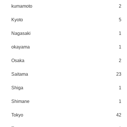
kumamoto
2
Kyoto
5
Nagasaki
1
okayama
1
Osaka
2
Saitama
23
Shiga
1
Shimane
1
Tokyo
42