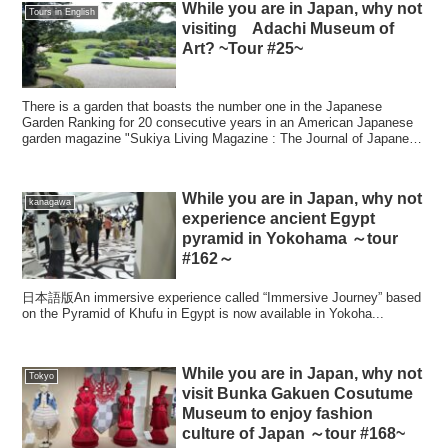
While you are in Japan, why not
Tours in English
visiting Adachi Museum of
Art? ~Tour #25~
There is a garden that boasts the number one in the Japanese
Garden Ranking for 20 consecutive years in an American Japanese
garden magazine "Sukiya Living Magazine : The Journal of Japanese
Gardening".
While you are in Japan, why not
kanagawa
experience ancient Egypt
pyramid in Yokohama ～tour
#162～
日本語版An immersive experience called “Immersive Journey” based
on the Pyramid of Khufu in Egypt is now available in Yokoha...
While you are in Japan, why not
Tokyo
visit Bunka Gakuen Cosutume
Museum to enjoy fashion
culture of Japan ～tour #168~