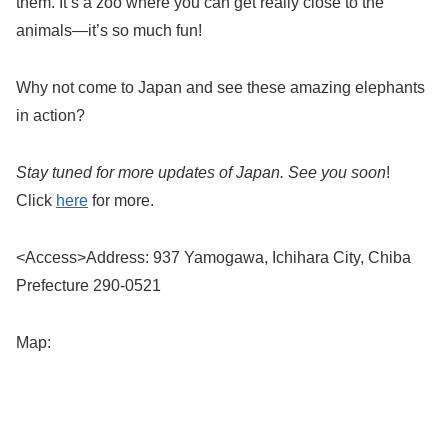
them. It’s a zoo where you can get really close to the
animals—it’s so much fun!
Why not come to Japan and see these amazing elephants
in action?
Stay tuned for more updates of Japan. See you soon
!
Click
here
for more.
<Access>Address: 937 Yamogawa, Ichihara City, Chiba
Prefecture 290-0521
Map: