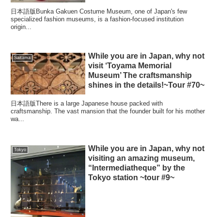
日本語版Bunka Gakuen Costume Museum, one of Japan's few
specialized fashion museums, is a fashion-focused institution
origin...
While you are in Japan, why not
Saitama
visit ‘Toyama Memorial
Museum’ The craftsmanship
shines in the details!~Tour #70~
日本語版There is a large Japanese house packed with
craftsmanship. The vast mansion that the founder built for his mother
wa...
While you are in Japan, why not
Tokyo
visiting an amazing museum,
“Intermediatheque” by the
Tokyo station ~tour #9~