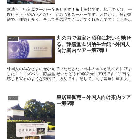
素晴らしい魚屋スーパーがあります！角上魚類です。地元の人は、一
度行ったらやめられない、やみつきスーパーです。とにかく、魚が新
鮮で、種類も多く、そしてその場でさばいてくれるんです！！お寿司
も美味しくてお手頃のものが買えます。
丸の内で国宝と昭和に想いを馳せ
ツアー
る、静嘉堂＆明治生命館 ~外国人
向け案内ツアー第7弾！
外国人のみなさまにぜひ見ていただきたい日本の国宝が丸の内に来ま
した！！！ズバリ、静嘉堂(せいかどう)の曜変天目茶碗です！宇宙を
感じる宝石のような茶碗で、必見です。そして、同じ建屋に重要文化
財である明治生命館があり、無料で見学できます。昭和を...
皇居東御苑～外国人向け案内ツア
ツアー
ー第6弾