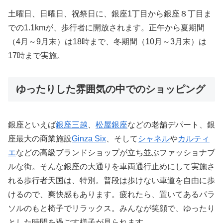
土曜日、日曜日、祝祭日に、銀座1丁目から銀座８丁目ま
での1.1kmが、歩行者に開放されます。正午から夏期間
（4月～9月末）は18時まで、冬期間（10月～3月末）は
17時まで実施。
ゆったりした雰囲気の中でのショッピング
銀座といえば
銀座三越
、
松屋銀座
などの老舗デパート、銀
座最大の商業施設
Ginza Six
、そして
シャネル
や
カルティ
エ
などの高級ブランドショップが立ち並ぶファッショナブ
ルな街。そんな銀座の大通りを車両通行止めにして実施さ
れる歩行者天国は、特別。普段は歩けない車道を自由に歩
けるので、爽快感もあります。疲れたら、置いてあるパラ
ソルのもと椅子でリラックス。みんなが笑顔で、ゆったり
とした時間を過ごす様子が見られます。