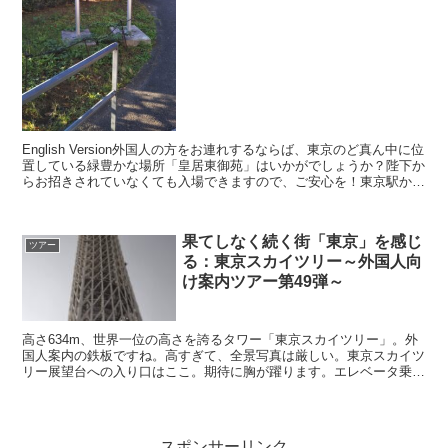
English Version外国人の方をお連れするならば、東京のど真ん中に位
置している緑豊かな場所「皇居東御苑」はいかがでしょうか？陛下か
らお招きされていなくても入場できますので、ご安心を！東京駅か
ら、歩いてもすぐ（１０分くらい）。訪れる...
果てしなく続く街「東京」を感じ
ツアー
る：東京スカイツリー～外国人向
け案内ツアー第49弾～
高さ634m、世界一位の高さを誇るタワー「東京スカイツリー」。外
国人案内の鉄板ですね。高すぎて、全景写真は厳しい。東京スカイツ
リー展望台への入り口はここ。期待に胸が躍ります。エレベータ乗り
場はこんな感じ。首都東京をみる高さ350mの第1展望...
スポンサーリンク