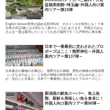
ツアー
盆栽美術館~埼玉編~外国人向け案
内ツアー第19弾
English Version世界が認めるBONSAI、そのメッカが意外にも！？埼
玉県大宮(正確には大宮から二駅のところ)にあります。外国人のみな
さんを一度は案内したいとっておきの場所です！江戸時代に東京都文
京区千駄木に盆栽職人が集まってい...
日本で一番最初に交わされたプロ
ツアー
ポーズはここ！熊野神社～外国人
案内ツアー第137弾～
日本最古の書物の古事記に、熊野大社の神様、男性の神様の伊弉諾尊
（いざなぎのみこと）と女性の神様の伊弉冉尊（いざなみのみこと）
が、交わした言葉が、日本で一番最初に交わされたプロポーズといわ
れています。よって、山形県の熊野神社は、縁結びの神社と...
新潟発の鮮魚スーパー、角上魚
ツアー
類、新鮮＆美味しい魚を食卓に！
外国人向け案内ツアー第98弾～