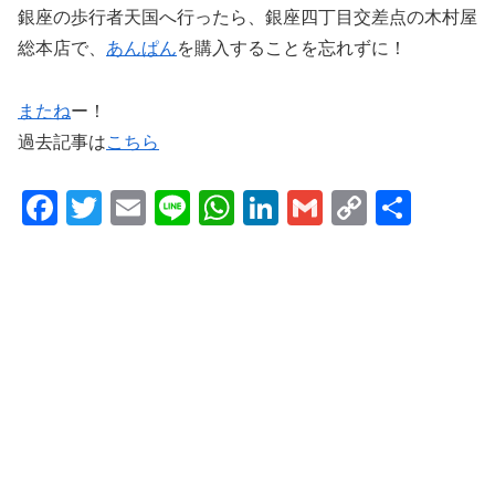
銀座の歩行者天国へ行ったら、銀座四丁目交差点の木村屋
総本店で、
あんぱん
を購入することを忘れずに！
またね
ー！
過去記事は
こちら
F
T
E
Li
W
Li
G
C
共
a
wi
m
n
h
n
m
o
有
c
tt
ail
e
at
k
ail
p
e
er
s
e
y
b
A
dI
Li
o
p
n
n
o
p
k
k