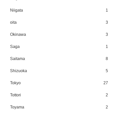
Niigata
1
oita
3
Okinawa
3
Saga
1
Saitama
8
Shizuoka
5
Tokyo
27
Tottori
2
Toyama
2